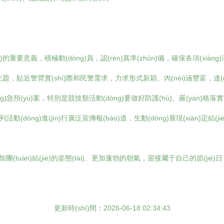
意義，積極動(dòng)員，認(rèn)真準(zhǔn)備，確保各項(xiàng)活動(dòn
，貼近警營實(shí)際和民警需求，力求形式新穎、內(nèi)涵豐富，達(dá)到激
ng)急預(yù)案，特別是競技類活動(dòng)要做好防護(hù)。嚴(yán)格落實
dòng)進(jìn)行廣泛宣傳報(bào)道，生動(dòng)展現(xiàn)定結(ji
tuán)結(jié)的姿態(tài)、更加蓬勃的朝氣，迎接屬于自己的節(jié)日
更新時(shí)間：2026-06-18 02:34:43