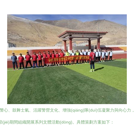
、鼓舞士氣、活躍警營文化、增強(qiáng)隊(duì)伍凝聚力與向心力，展
警察節(jié)期間組織開展系列文體活動(dòng)。具體策劃方案如下：