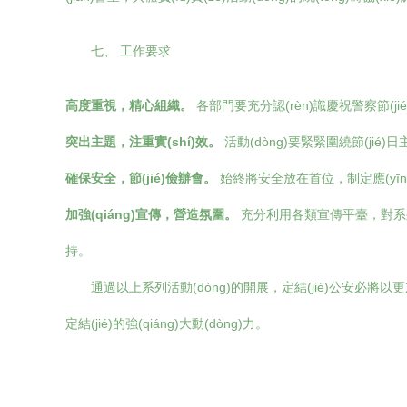
七、 工作要求
高度重視，精心組織。
各部門要充分認(rèn)識慶祝警察節(jié)的重要
突出主題，注重實(shí)效。
活動(dòng)要緊緊圍繞節(jié)日主題
確保安全，節(jié)儉辦會。
始終將安全放在首位，制定應(yī
加強(qiáng)宣傳，營造氛圍。
充分利用各類宣傳平臺，對系列活動(
持。
通過以上系列活動(dòng)的開展，定結(jié)公安必將以更加團(
定結(jié)的強(qiáng)大動(dòng)力。