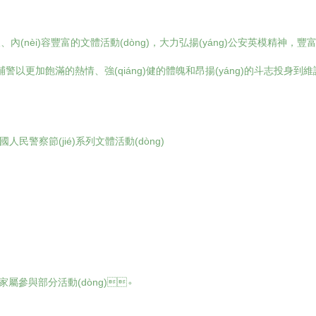
(nèi)容豐富的文體活動(dòng)，大力弘揚(yáng)公安英模精神，
ì)全體民輔警以更加飽滿的熱情、強(qiáng)健的體魄和昂揚(yáng)的斗志投身到維
國人民警察節(jié)系列文體活動(dòng)
家屬參與部分活動(dòng)。