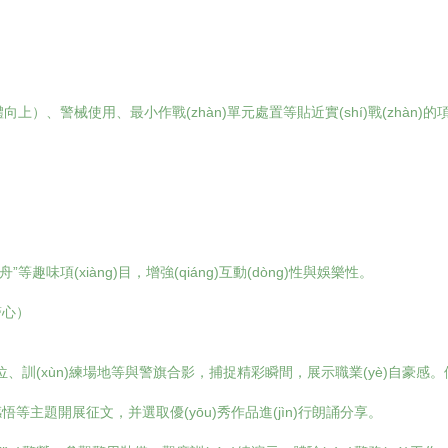
、引體向上）、警械使用、最小作戰(zhàn)單元處置等貼近實(shí)戰(zhàn)的項(x
龍舟”等趣味項(xiàng)目，增強(qiáng)互動(dòng)性與娛樂性。
警心）
、訓(xùn)練場地等與警旗合影，捕捉精彩瞬間，展示職業(yè)自豪感。優(y
jié)日感悟等主題開展征文，并選取優(yōu)秀作品進(jìn)行朗誦分享。