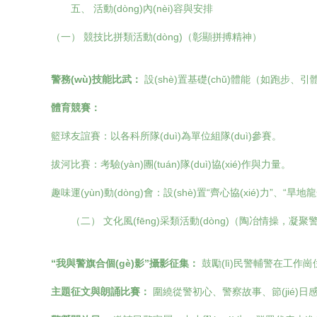
五、 活動(dòng)內(nèi)容與安排
（一） 競技比拼類活動(dòng)（彰顯拼搏精神）
警務(wù)技能比武：
設(shè)置基礎(chǔ)體能（如跑步
體育競賽：
籃球友誼賽：以各科所隊(duì)為單位組隊(duì)參賽。
拔河比賽：考驗(yàn)團(tuán)隊(duì)協(xié)作與力量。
趣味運(yùn)動(dòng)會：設(shè)置“齊心協(xié)力”、“旱地
（二） 文化風(fēng)采類活動(dòng)（陶冶情操，凝聚
“我與警旗合個(gè)影”攝影征集：
鼓勵(lì)民警輔警在工作崗位
主題征文與朗誦比賽：
圍繞從警初心、警察故事、節(