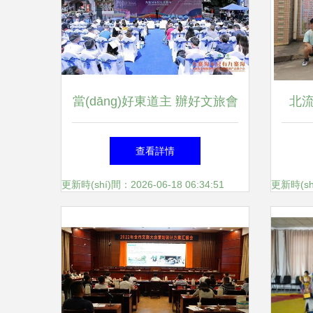
當(dāng)好東道主 辦好文旅會
北流
外提顏值招人氣 內(nèi)修氣
園“
查看詳情
質(zhì)增魅力——九寨溝縣扎
園獲大
更新時(shí)間：2026-06-18 06:34:51
更新時(shí
實(shí)做好2021全省文旅大會
籌備工作側(cè)記