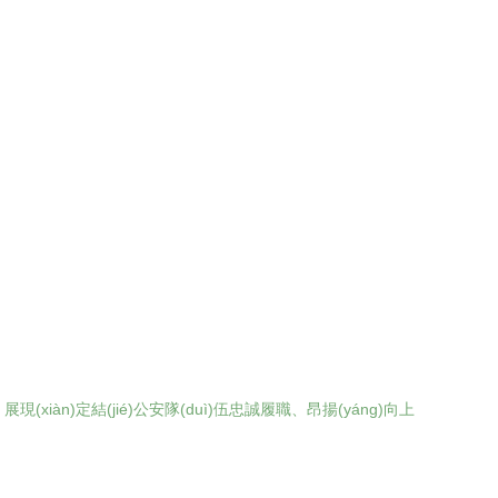
現(xiàn)定結(jié)公安隊(duì)伍忠誠履職、昂揚(yáng)向上