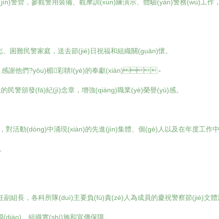
營，參觀警用裝備、觀摩訓(xùn)練演示、體驗(yàn)警務(wù)工作，增進
難民警家庭，送去節(jié)日祝福和組織關(guān)懷。
，感謝他們?yōu)楣彩聵I(yè)的奉獻(xiàn)。
的民警頒發(fā)紀(jì)念章，增強(qiáng)職業(yè)榮譽(yù)感。
，對活動(dòng)中涌現(xiàn)的先進(jìn)集體、個(gè)人以及在年度
。
任副組長，各科所隊(duì)主要負(fù)責(zé)人為成員的慶祝警察節(jié)文體活動
diào)、組織實(shí)施和宣傳保障。