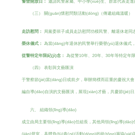
警營開放日：
邀請民警家屬、中小學(xué)生、群眾代表走進(jìn)警
（三） 關(guān)懷慰問類活動(dòng)（傳遞組織溫暖）
走訪慰問：
局黨委班子成員走訪慰問功模民警、離退休老同志、困
榮休儀式：
為當(dāng)年退休的民警舉行榮譽(yù)退休儀式
從警特定年限紀(jì)念：
為從警10年、20年、30年等特定年限
（四） 表彰與文藝匯演
于警察節(jié)當(dāng)日或前夕，舉辦簡樸而莊重的慶祝大會
編自導(dǎo)自演的文藝匯演，展現(xiàn)才藝，共慶節(jié)日
六、 組織領(lǐng)導(dǎo)
成立由局主要領(lǐng)導(dǎo)任組長，其他局領(lǐng)導(dǎo)
(jiān)督室，具體負(fù)責(zé)活動(dòng)的統(tǒng)籌協(xié)調(