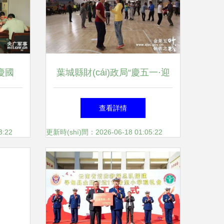
慶國
葉城縣財(cái)政局“慶五一·迎
)策劃方
五四”文體活動(dòng)方案
查看詳情
3:22
更新時(shí)間：2026-06-18 01:05:22