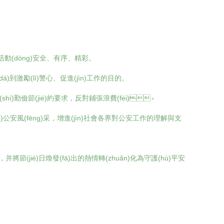
g)安全、有序、精彩。
勵(lì)警心、促進(jìn)工作的目的。
(shí)勤儉節(jié)約要求，反對鋪張浪費(fèi)。
é)公安風(fēng)采，增進(jìn)社會各界對公安工作的理解與支
，并將節(jié)日煥發(fā)出的熱情轉(zhuǎn)化為守護(hù)平安