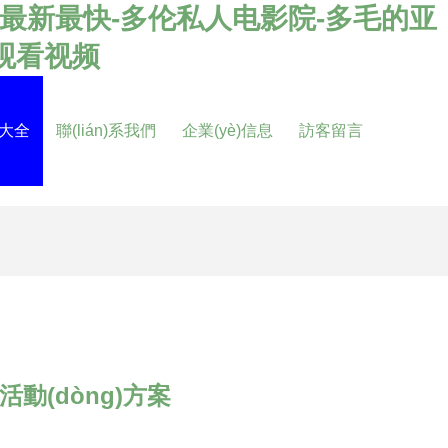
最新最快-多伦私人电影院-多毛的亚
线观看视频
品大全
聯(lián)系我們
企業(yè)信息
訪客留言
活動(dòng)方案