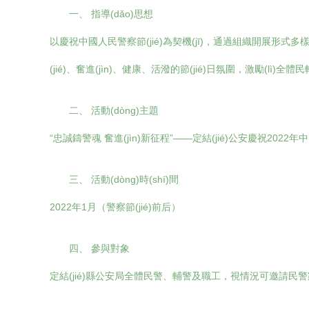
一、 指導(dǎo)思想
以慶祝中國人民警察節(jié)為契機(jī)，通過組織開展形式多樣、內
(jié)、奮進(jìn)、健康、活潑的節(jié)日氛圍，激勵(l
二、 活動(dòng)主題
“忠誠鑄警魂 奮進(jìn)新征程”——定結(jié)公安慶祝2022年中
三、 活動(dòng)時(shí)間
2022年1月（警察節(jié)前后）
四、 參與對象
定結(jié)縣公安局全體民警、輔警及職工，視情況可邀請民警