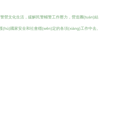
豐富警營文化生活，緩解民警輔警工作壓力，營造團(tuán)結
護(hù)國家安全和社會穩(wěn)定的各項(xiàng)工作中去。