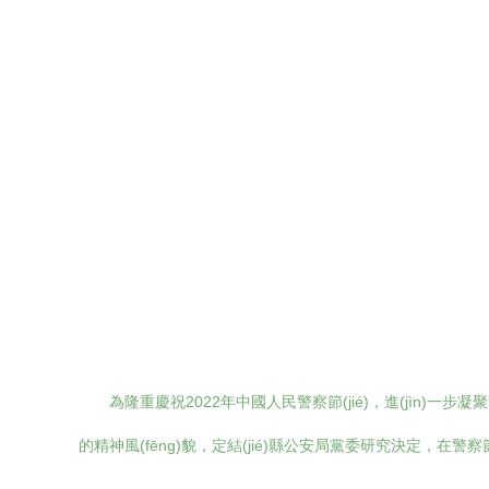
為隆重慶祝2022年中國人民警察節(jié)，進(jìn)一步凝聚警心
的精神風(fēng)貌，定結(jié)縣公安局黨委研究決定，在