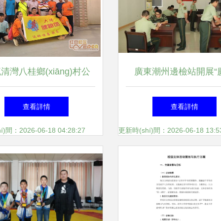
清灣八桂鄉(xiāng)村公
廣東潮州邊檢站開展“
漫步游八桂·健康眾人生”游
慶”系列文體活動(dòng
查看詳情
查看詳情
獎(jiǎng)活動(dòng)策
案
)間：2026-06-18 04:28:27
更新時(shí)間：2026-06-18 13:5
劃方案