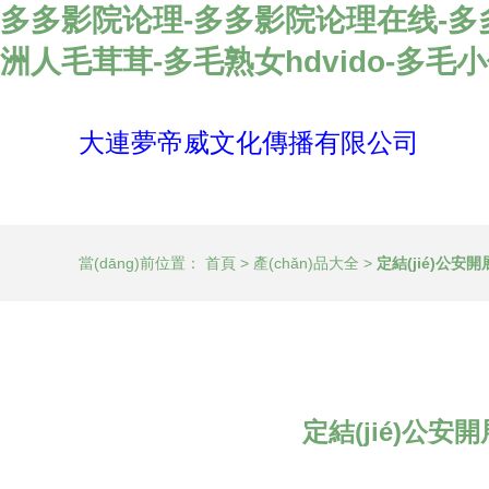
多多影院论理-多多影院论理在线-多
洲人毛茸茸-多毛熟女hdvido-多
大連夢帝威文化傳播有限公司
當(dāng)前位置：
首頁
>
產(chǎn)品大全
>
定結(jié)公安
定結(jié)公安