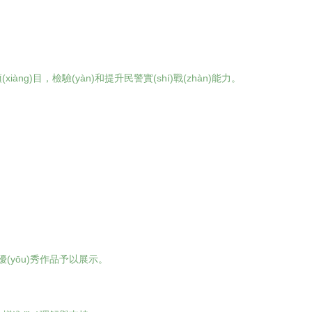
iàng)目，檢驗(yàn)和提升民警實(shí)戰(zhàn)能力。
ōu)秀作品予以展示。