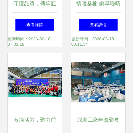
守護品質，傳承匠
情暖桑榆 樂享晚晴
心——家具產品質
——阜寧縣開展“四
查看詳情
查看詳情
量安全宣傳咨詢暨
心服務月”系列活動
更新時間：2026-06-18
更新時間：2026-06-18
07:01:18
03:11:34
產品義診活動在新
豐富老干部精神文
會古典家具城圓滿
化生活
落幕
激揚活力，聚力前
深圳工廠年會聚餐