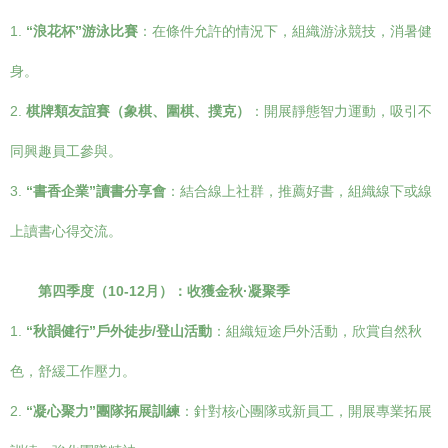
1.
“浪花杯”游泳比賽
：在條件允許的情況下，組織游泳競技，消暑健
身。
2.
棋牌類友誼賽（象棋、圍棋、撲克）
：開展靜態智力運動，吸引不
同興趣員工參與。
3.
“書香企業”讀書分享會
：結合線上社群，推薦好書，組織線下或線
上讀書心得交流。
第四季度（10-12月）：收獲金秋·凝聚季
1.
“秋韻健行”戶外徒步/登山活動
：組織短途戶外活動，欣賞自然秋
色，舒緩工作壓力。
2.
“凝心聚力”團隊拓展訓練
：針對核心團隊或新員工，開展專業拓展