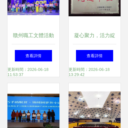
贛州職工文體活動
凝心聚力，活力綻
蓬勃開展 精心策劃
放——中國有色金
查看詳情
查看詳情
繪就多彩文化生活
屬工業昆明勘察設
更新時間：2026-06-18
更新時間：2026-06-18
11:53:37
13:29:42
新畫卷
計研究院文體活動
策劃方案