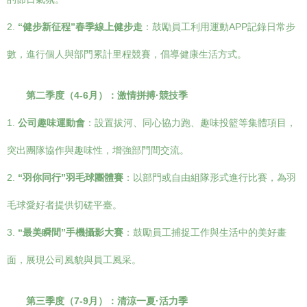
2.
“健步新征程”春季線上健步走
：鼓勵員工利用運動APP記錄日常步
數，進行個人與部門累計里程競賽，倡導健康生活方式。
第二季度（4-6月）：激情拼搏·競技季
1.
公司趣味運動會
：設置拔河、同心協力跑、趣味投籃等集體項目，
突出團隊協作與趣味性，增強部門間交流。
2.
“羽你同行”羽毛球團體賽
：以部門或自由組隊形式進行比賽，為羽
毛球愛好者提供切磋平臺。
3.
“最美瞬間”手機攝影大賽
：鼓勵員工捕捉工作與生活中的美好畫
面，展現公司風貌與員工風采。
第三季度（7-9月）：清涼一夏·活力季