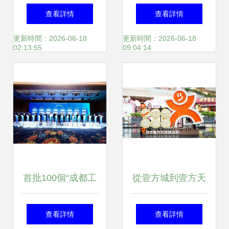
行——2025年度校
策劃 海鮮大咖、粵
查看詳情
查看詳情
教職工氣排球比賽
式大盆菜與上門承
更新時間：2026-06-18
更新時間：2026-06-18
02:13:55
09:04:14
文體活動策劃
辦一站式解決方案
首批100個“成都工
從壹方城到壹方天
業精品”亮相，釋放
地 解析鴻榮源“壹
查看詳情
查看詳情