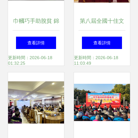
巾幗巧手助脫貧 錦
第八屆全國十佳文
繡圓夢奔小康——
博技術產品及服務
查看詳情
查看詳情
2020年畢節市婦女
推介活動網絡投票
更新時間：2026-06-18
更新時間：2026-06-18
01:32:25
11:03:49
特色手工技能大賽
正式啟動，誠邀您
暨創新產品展示展
投出寶貴一票
銷活動在織金成功
舉辦