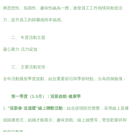
將思想性、知識性、趣味性融為一體，激發員工工作熱情與創造活
力，提升員工的歸屬感與幸福感。
二、 年度活動主題
凝心聚力·活力綻放
三、 主要活動安排
全年活動擬按季度規劃，結合重要節日與季節特點，分為四個板塊：
第一季度（1-3月）：迎新啟航·健康季
1.
“迎新春·送溫暖”線上聯歡活動
：結合疫情防控實際，采用線上直播
或錄播形式，組織才藝展示、趣味游戲、線上抽獎等，營造歡樂祥和
的節日氣氛。