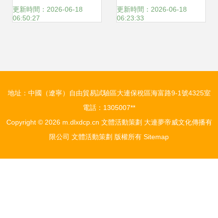
超340億元投資機
方”系商業雙星的爆
更新時間：2026-06-18
更新時間：2026-06-18
06:50:27
06:23:33
遇
款邏輯與穩健經營
之道
地址：中國（遼寧）自由貿易試驗區大連保稅區海富路9-1號4325室
電話：1305007**
Copyright © 2026
m.dlxdcp.cn
文體活動策劃
大連夢帝威文化傳播有
限公司
文體活動策劃
版權所有
Sitemap