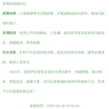
宣傳與組織到位。
經費保障
：工會劃撥專項活動經費，并遵循勤儉節約原則，確保活動
順利進行。
宣傳動員
：利用公司內部網站、公告欄、微信群等多渠道發布活動信
息，積極動員，營造氛圍。
安全預案
：針對戶外及競技類活動，制定詳細安全預案，購買必要保
險，確保人員安全。
2021年，讓我們在豐富多彩的文體活動中，強健體魄，陶冶情
操，增進友誼，凝聚力量，共同以更飽滿的熱情和昂揚的斗志，投身
于公司發展的新征程！
更新時間：2026-06-18 23:40:04