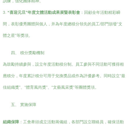
訓練，強化團隊精神。
3.
“喜迎元旦”年度文體活動成果展暨表彰會
：回顧全年活動精彩瞬
間，表彰優秀團體與個人，并為年度總積分領先的員工/部門頒發“文
體之星”等獎項。
四、 積分獎勵機制
為鼓勵持續參與，設立年度活動積分制。員工參與不同活動可獲得相
應積分，年度累計積分可用于兌換獎品或作為評優參考。同時設立“最
佳組織獎”、“體育風尚獎”、“文藝風采獎”等團體獎項。
五、 實施保障
組織保障
：工會牽頭成立活動籌備組，各部門設立聯絡員，確保活動